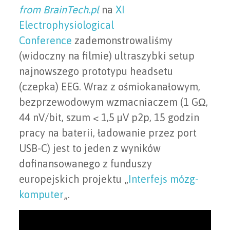
from BrainTech.pl
na
XI
Electrophysiological
Conference
zademonstrowaliśmy
(widoczny na filmie) ultraszybki setup
najnowszego prototypu headsetu
(czepka) EEG. Wraz z ośmiokanałowym,
bezprzewodowym wzmacniaczem (1 GΩ,
44 nV/bit, szum < 1,5 µV p2p, 15 godzin
pracy na baterii, ładowanie przez port
USB-C) jest to jeden z wyników
dofinansowanego z funduszy
europejskich projektu „
Interfejs mózg-
komputer
„.