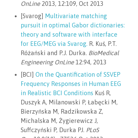
OnLine
2013, 12:109, Oct 2013
[Svarog]
Multivariate matching
pursuit in optimal Gabor dictionaries:
theory and software with interface
for EEG/MEG via Svarog.
R. Kuś, P.T.
Różański and P.J. Durka.
BioMedical
Engineering OnLine
12:94, 2013
[BCI]
On the Quantification of SSVEP
Frequency Responses in Human EEG
in Realistic BCI Conditions
Kuś R,
Duszyk A, Milanowski P, Łabęcki M,
Bierzyńska M, Radzikowska Z,
Michalska M, Żygierewicz J,
Suffczyński P, Durka PJ.
PLoS