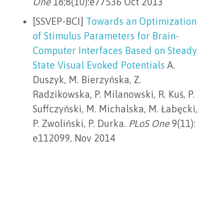
One
18;8(10):e77536 Oct 2013
[SSVEP-BCI]
Towards an Optimization
of Stimulus Parameters for Brain-
Computer Interfaces Based on Steady
State Visual Evoked Potentials
A.
Duszyk, M. Bierzyńska, Z.
Radzikowska, P. Milanowski, R. Kuś, P.
Suffczyński, M. Michalska, M. Łabęcki,
P. Zwoliński, P. Durka.
PLoS One
9(11):
e112099, Nov 2014